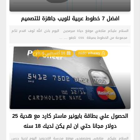
افضل 7 خطوط عربية للويب جاهزة للتصميم
السلام عليكم متابعي موقع حياة مبرمجين اليوم باذن الله ثوف اقدم لكم
مجموعة من الخطوط بصيغة css تابعو .... …
mido elhawy
16 أغسطس 2016
الحصول علي بطاقة بايونير ماستر كارد مع هدية 25
دولار مجانا حتي ان لم يكن لديك 18 سنه
السلام عليكم متابعي ومتصفحي موقع مدرسة الاندرويد اليوم لدينا درس