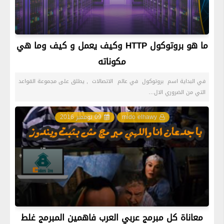
ما هو بروتوكول HTTP وكيف يعمل و كيف وما هي
مكوناته
في البداية اسم بروتوكول في عالم الاتصالات , يطلق على مجموعة القواعد
التي من الضروري الال…
mido elhawy
09 نوفمبر 2016
معاناة كل مبرمج عربي العرب فاهمين المبرمج غلط