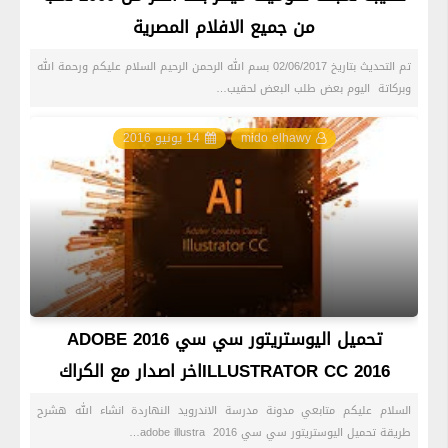
من جميع الافلام المصرية
تم التحديث بتاريخ 02/06/2017 بسم الله الرحمن الرحيم السلام عليكم ورحمة الله
وبركاتة اليوم بعض طلب البعض لحقيب…
mido elhawy
14 يونيو 2016
تحميل اليوستريتور سي سي 2016 ADOBE
ILLUSTRATOR CC 2016اخر اصدار مع الكراك
السلام عليكم متابعي مدونة مدرسة الاندرويد النهاردة انشاء الله هشرح
طريقة تحميل اليوستريتور سي سي 2016 adobe illustra…