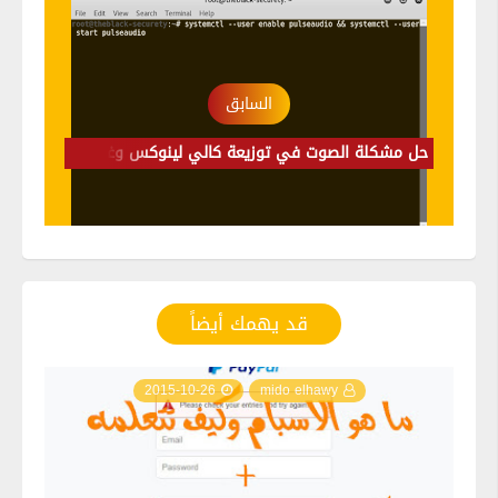
السابق
حل مشكلة الصوت في توزيعة كالي لينوكس وغيرها من التوزيعات وتوضيح لاسباب المشكلة
قد يهمك أيضاً
2015-10-26
mido elhawy