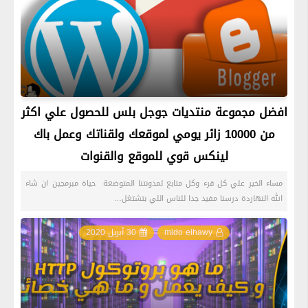
افضل مجموعة منتديات جوجل بلس للحصول علي اكثر
من 10000 زائر يومي لموقعك ولقناتك وعمل باك
لينكس قوي للموقع والقنوات
مساء الخير علي كل قرء وكل متابع لمدونتنا المتوضعة حياة مبرمجين ان شاء
الله النهاردة درسنا مفيد جدا للناس اللي بتشتغل…
mido elhawy
30 أبريل 2020