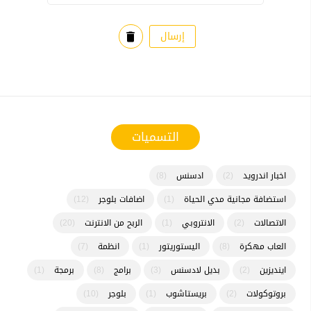
إرسال
delete
التسميات
اخبار اندرويد
(2)
ادسنس
(8)
استضافة مجانية مدي الحياة
(1)
اضافات بلوجر
(12)
الاتصالات
(2)
الانتروبي
(1)
الربح من الانترنت
(20)
العاب مهكرة
(8)
اليستوريتور
(1)
انظمة
(7)
اينديزين
(2)
بديل لادسنس
(3)
برامج
(8)
برمجة
(1)
بروتوكولات
(2)
بريستاشوب
(1)
بلوجر
(10)