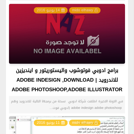
mido elhawy
14 يونيو 2016
برامج ادوبي فوتوشوب واليستوريتور و اينديزين
للاندرويد | ADOBE INDESIGN ,DOWNLOAD
ADOBE PHOTOSHOOP,ADOBE ILLUSTRATOR
في الاونة الاخيرة اطلقت شركة ادوبي نسخة من برمجها التالية للاندرويد وهم
adobe indesign adobe photoshoop (ادوبي فوت…
mido elhawy
11 يونيو 2016