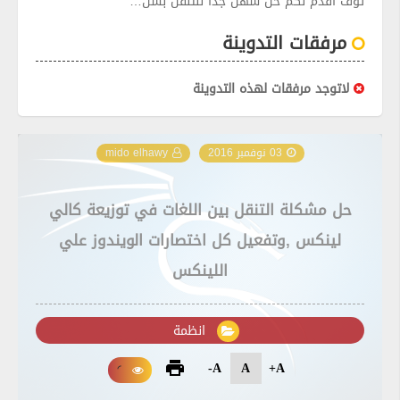
ثوف اقدم لكم حل سهل جدا للتنقل بسن…
مرفقات التدوينة
لاتوجد مرفقات لهذه التدوينة
03 نوفمبر 2016
mido elhawy
حل مشكلة التنقل بين اللغات في توزيعة كالي
لينكس ,وتفعيل كل اختصارات الويندوز علي
اللينكس
انظمة
A-
A
A+
print