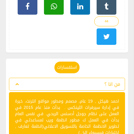
44
استفسارات
من انا ؟
‫اﺣﻤﺪ ﻫﻴﻜﻞ ‪ 19 ,‬ﻋﺎم‪ ،‬ﻣﺼﻤﻢ وﻣﻄﻮر ﻣﻮاﻗﻊ اﻧﺘﺮﻧﺖ‪ ،‬ﺧﺒﺮة
ﻓﻲ إدارة ﺳﻴﺮﻓﺮات‪ ‬‬‫اﻟﻠﻴﻨﻜﺲ ‪ .‬‬ ‫ﺑﺪأت ﻣﻨﺬ ﻋﺎم ‪ 2015‬ﻓﻲ
اﻟﻌﻤﻞ ﻋﻠﻰ ﻧﻈﺎم ﺟﻮﺟﻞ أدﺳﻨﺲ اﻟﺮﺑﺤﻲ. في نفس العام
بدأت في العمل ك مطور انظمة ويب لمساعدتي في
تطوير الانظمة الخاصة بالتسويق الاعلاني(انظمة تعارف ,
اختبارات فيسبوك الخ..)