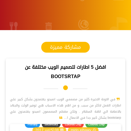
مشاركة مميزة
افضل 5 اطارات لتصميم الويب مختلفة عن
BOOTSRTAP
fiber_manual_record
في الاونة الاخيرة كثير من مصممي الويب اصبحو يعتمدون بشكل كبير علي
اطارات العمل لاكثر من سبب, و من اهم هذه الاسباب هي توفير الوثت والجهد
بالاضافة الي اناقة المظهر . ولكن معظم المصممون اصبحو يعتمدون علي
bootstarp بشكل كبير جدا في الاعمال ا…
mido elhawy
08 أكتوبر 2017