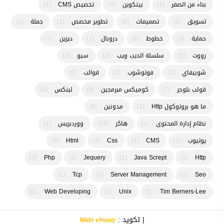
بناء من الصفر
(1)
بيتكوين
(4)
تخصيص CMS
(1)
تسويق
(2)
تصميمات
(6)
تطوير مخصص
(1)
جملة
(1)
حماية
(4)
خطوط
(2)
دروبال
(1)
ديزين
(7)
رووت
(1)
سلسلة الديب ويب
(2)
سيو
(3)
شوبيفاي
(1)
فوتوشوب
(2)
قوالب
(5)
قولب بلوجر
(7)
كوميكس مبرمجين
(5)
لينكس
(8)
ما هو بروتوكول Http
(1)
مدونين
(6)
نظام إدارة المحتوى
(1)
هاكر
(10)
ووردبريس
(1)
يوتيوب
(1)
CMS
(1)
Css
(4)
Html
(3)
(3)
Php
(2)
Jequery
(1)
Java Scrept
(1)
Http
(1)
Tcp
(1)
Server Management
(1)
Seo
(1)
Web Developing
(1)
Unix
(1)
Tim Berners-Lee
| تكويد :
Mido elhawy